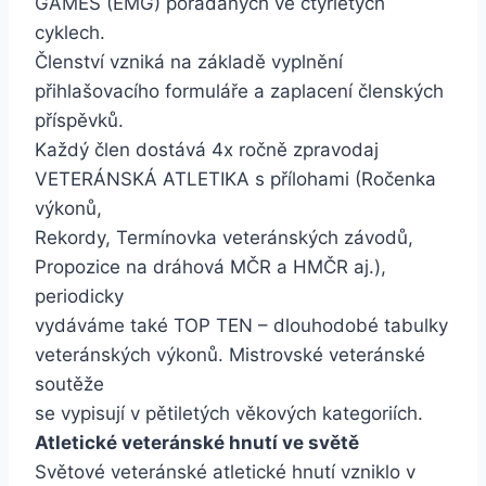
GAMES (EMG) pořádaných ve čtyřletých
cyklech.
Členství vzniká na základě vyplnění
přihlašovacího formuláře a zaplacení členských
příspěvků.
Každý člen dostává 4x ročně zpravodaj
VETERÁNSKÁ ATLETIKA s přílohami (Ročenka
výkonů,
Rekordy, Termínovka veteránských závodů,
Propozice na dráhová MČR a HMČR aj.),
periodicky
vydáváme také TOP TEN – dlouhodobé tabulky
veteránských výkonů. Mistrovské veteránské
soutěže
se vypisují v pětiletých věkových kategoriích.
Atletické veteránské hnutí ve světě
Světové veteránské atletické hnutí vzniklo v