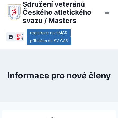
Sdružení veteránů
Přeskočit
na
Českého atletického
obsah
svazu / Masters
registrace na HMČR
přihláška do SV ČAS
Informace pro nové členy