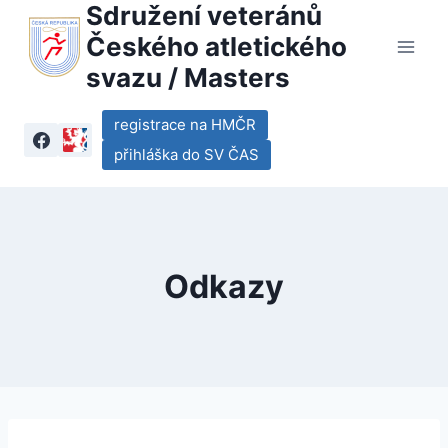
Sdružení veteránů
Přeskočit
na
Českého atletického
obsah
svazu / Masters
registrace na HMČR
přihláška do SV ČAS
Odkazy