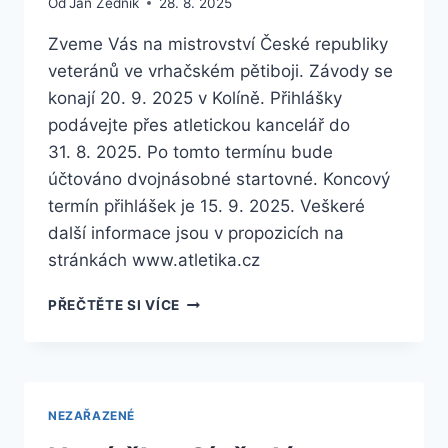
Od
Jan Zedník
28. 8. 2025
Zveme Vás na mistrovství České republiky
veteránů ve vrhačském pětiboji. Závody se
konají 20. 9. 2025 v Kolíně. Přihlášky
podávejte přes atletickou kancelář do
31. 8. 2025. Po tomto termínu bude
účtováno dvojnásobné startovné. Koncový
termín přihlášek je 15. 9. 2025. Veškeré
další informace jsou v propozicích na
stránkách www.atletika.cz
VETERÁNSKÉ
PŘEČTĚTE SI VÍCE
MČR
VE
VRHAČSKÉM
PĚTIBOJI
NEZAŘAZENÉ