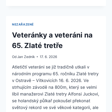
MS
VETERÁNŮ
V
BĚHU
DO
NEZAŘAZENÉ
VRCHU
Veteránky a veteráni na
65. Zlaté tretře
Od
Jan Zedník
17. 6. 2026
Atletičtí veteráni se již tradičně utkali v
národním programu 65. ročníku Zlaté tretry
v Ostravě – Vítkovicích 16. 6. 2026. Ve
strhujícím závodě na 800m, který se velmi
líbil manažerovi Zlaté tretry Alfonsi Juckovi,
se holandský půlkař pokoušel překonat
světový rekord ve své věkové kategorii, ale