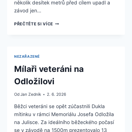
několik desítek metrů před cílem upadl a
závod jen…
VETERÁNKY
PŘEČTĚTE SI VÍCE
A
VETERÁNI
NA
65.
ZLATÉ
NEZAŘAZENÉ
TRETŘE
Mílaři veteráni na
Odložilovi
Od
Jan Zedník
2. 6. 2026
Běžci veteráni se opět zúčastnili Dukla
mítinku v rámci Memoriálu Josefa Odložila
na Julisce. Za ideálního běžeckého počasí
se v závodě na 1500m prezentovalo 13