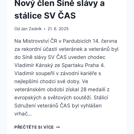
Nový člen Síně slávy a
stálice SV ČAS
Od
Jan Zedník
21. 6. 2025
Na Mistrovství ČR v Pardubicích 14. června
za rekordní účasti veteránek a veteránů byl
do Síně slávy SV ČAS uveden chodec
Vladimír Kánský ze Spartaku Praha 4.
Vladimír soupeřil v závodní kariéře s
nejlepšími chodci své doby. Ve
veteránském období získal 28 medailí z
evropských a světových soutěží. Stálicí
Sdružení veteránů ČAS byl vyhlášen
vrhač…
NOVÝ
PŘEČTĚTE SI VÍCE
ČLEN