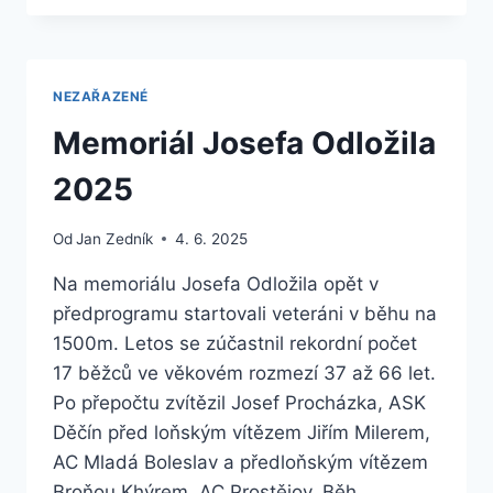
SÍNĚ
SLÁVY
A
STÁLICE
NEZAŘAZENÉ
SV
ČAS
Memoriál Josefa Odložila
2025
Od
Jan Zedník
4. 6. 2025
Na memoriálu Josefa Odložila opět v
předprogramu startovali veteráni v běhu na
1500m. Letos se zúčastnil rekordní počet
17 běžců ve věkovém rozmezí 37 až 66 let.
Po přepočtu zvítězil Josef Procházka, ASK
Děčín před loňským vítězem Jiřím Milerem,
AC Mladá Boleslav a předloňským vítězem
Broňou Khýrem, AC Prostějov. Běh