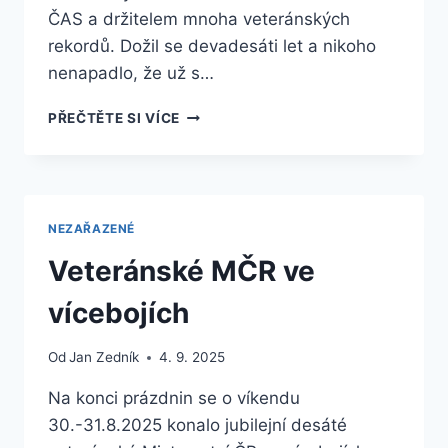
ČAS a držitelem mnoha veteránských
rekordů. Dožil se devadesáti let a nikoho
nenapadlo, že už s…
ZEMŘEL
PŘEČTĚTE SI VÍCE
TONDA
KÁBELE
(1935-
2026)
NEZAŘAZENÉ
Veteránské MČR ve
vícebojích
Od
Jan Zedník
4. 9. 2025
Na konci prázdnin se o víkendu
30.-31.8.2025 konalo jubilejní desáté