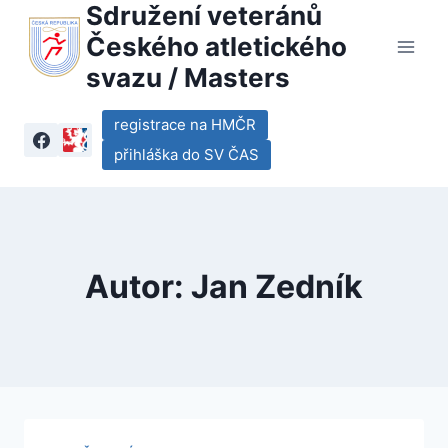
Sdružení veteránů
Přeskočit
na
Českého atletického
obsah
svazu / Masters
registrace na HMČR
přihláška do SV ČAS
Autor: Jan Zedník