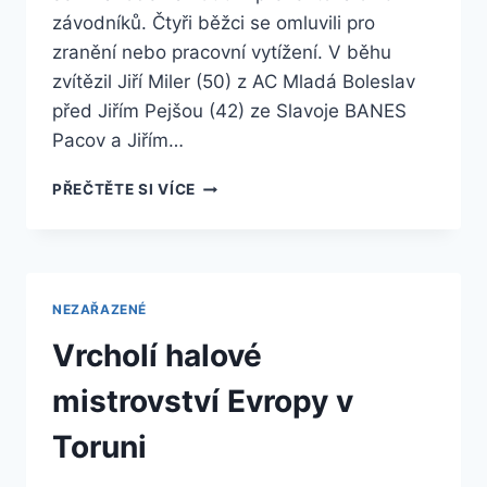
závodníků. Čtyři běžci se omluvili pro
zranění nebo pracovní vytížení. V běhu
zvítězil Jiří Miler (50) z AC Mladá Boleslav
před Jiřím Pejšou (42) ze Slavoje BANES
Pacov a Jiřím…
MÍLAŘI
PŘEČTĚTE SI VÍCE
VETERÁNI
NA
ODLOŽILOVI
NEZAŘAZENÉ
Vrcholí halové
mistrovství Evropy v
Toruni