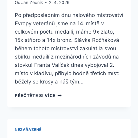
Od
Jan Zedník
2. 4. 2026
Po předposledním dnu halového mistrovství
Evropy veteránů jsme na 14. místě v
celkovém počtu medailí, máme 9x zlato,
15x stříbro a 14x bronz. Slávka Ročňáková
během tohoto mistrovství zakulatila svou
sbírku medailí z mezinárodních závodů na
stovku! Franta Valíček dnes vybojoval 2.
místo v kladivu, přibylo hodně třetích míst:
běžely se krosy a náš tým…
VRCHOLÍ
PŘEČTĚTE SI VÍCE
HALOVÉ
MISTROVSTVÍ
EVROPY
V
TORUNI
NEZAŘAZENÉ