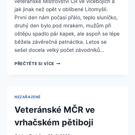
veteránské Mistrovství ČR ve vícebojích a
jak jinak než opět v oblíbené Litomyšli.
První den nám počasí přálo, teplo sluníčko,
druhý den bylo pod mrakem, mužům při
oštěpu spadlo pár kapek, ale aspoň se lépe
běžela závěrečná patnáctka. Letos se
sešel docela velký počet závodníků…
VETERÁNSKÉ
PŘEČTĚTE SI VÍCE
MČR
VE
VÍCEBOJÍCH
NEZAŘAZENÉ
Veteránské MČR ve
vrhačském pětiboji