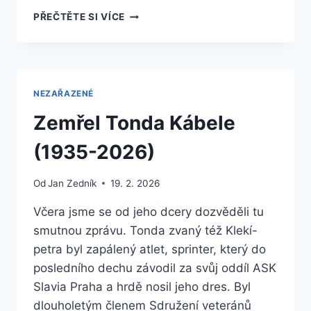
SPOLEČNÉ
PŘEČTĚTE SI VÍCE
HALOVÉ
MISTROVSTVÍ
ČR
A
SLOVENSKA
NEZAŘAZENÉ
Zemřel Tonda Kábele
(1935-2026)
Od
Jan Zedník
19. 2. 2026
Včera jsme se od jeho dcery dozvěděli tu
smutnou zprávu. Tonda zvaný též Klekí-
petra byl zapálený atlet, sprinter, který do
posledního dechu závodil za svůj oddíl ASK
Slavia Praha a hrdě nosil jeho dres. Byl
dlouholetým členem Sdružení veteránů