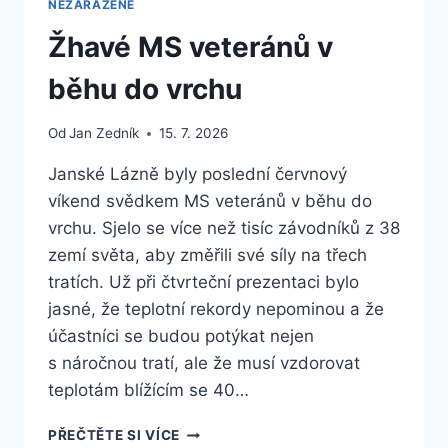
NEZAŘAZENÉ
Žhavé MS veteránů v
běhu do vrchu
Od
Jan Zedník
15. 7. 2026
Janské Lázně byly poslední červnový
víkend svědkem MS veteránů v běhu do
vrchu. Sjelo se více než tisíc závodníků z 38
zemí světa, aby změřili své síly na třech
tratích. Už při čtvrteční prezentaci bylo
jasné, že teplotní rekordy nepominou a že
účastníci se budou potýkat nejen
s náročnou tratí, ale že musí vzdorovat
teplotám blížícím se 40…
ŽHAVÉ
PŘEČTĚTE SI VÍCE