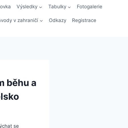
novka
Výsledky
Tabulky
Fotogalerie
vody v zahraničí
Odkazy
Registrace
m běhu a
lsko
ýchat se