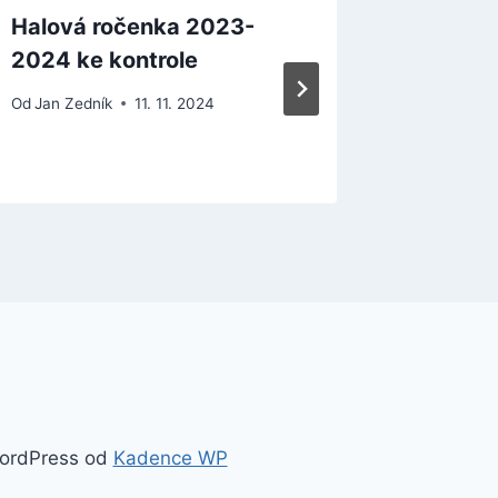
Halová ročenka 2023-
Zdeněk 
2024 ke kontrole
jubileu
Od
Jan Zedník
11. 11. 2024
Od
Jan Zed
WordPress od
Kadence WP