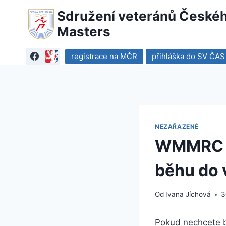
Přeskočit
Sdružení veteránů Českého
na
Masters
obsah
registrace na MČR
přihláška do SV ČAS
NEZAŘAZENÉ
WMMRC – 
běhu do 
Od
Ivana Jíchová
3
Pokud nechcete bě