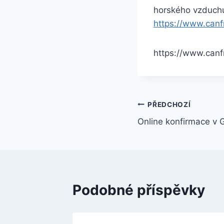
horského vzduchu,
https://www.ca
https://www.ca
Navigace
PŘEDCHOZÍ
Online konfirmace v 
pro
příspěvek
Podobné příspěvky