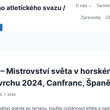
O nás
Termí
 atletického svazu /
Zpravodaj
Zá
Mistrovství světa v horské
vrchu 2024, Canfranc, Španě
0. 7. 2024
hat dokola po tartanu, toužíte roztáhnout křídla a nad