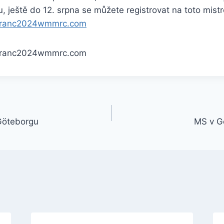
 ještě do 12. srpna se můžete registrovat na toto mistr
nfranc2024wmmrc.com
nfranc2024wmmrc.com
Göteborgu
MS v G