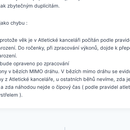
tak zbytečným duplicitám.
jako chybu :
 protože věk je v Atletické kanceláři počítán podle pravi
rození. Do ročenky, při zpracování výkonů, dojde k pře
arození.
t bude opraveno po zpracování
kony v bězích MIMO dráhu. V bězích mimo dráhu se evidu
z Atletické kanceláře, u ostatních běhů nevíme, zda je
 a zda náhodou nejde o čipový čas ( podle pravidel atle
střelem ).