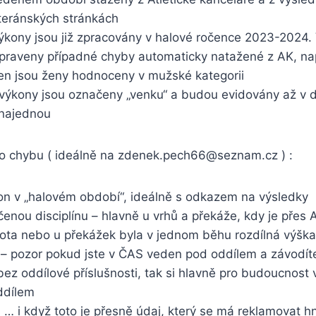
teránských stránkách
ýkony jsou již zpracovány v halové ročence 2023-2024
 opraveny případné chyby automaticky natažené z AK, na
n jsou ženy hodnoceny v mužské kategorii
 výkony jsou označeny „venku“ a budou evidovány až v 
 najednou
ako chybu ( ideálně na zdenek.pech66@seznam.cz ) :
kon v „halovém období“, ideálně s odkazem na výsledky
enou disciplínu – hlavně u vrhů a překáže, kdy je přes
ta nebo u překážek byla v jednom běhu rozdílná výška
 – pozor pokud jste v ČAS veden pod oddílem a závodíte 
 bez oddílové příslušnosti, tak si hlavně pro budoucnost 
ddílem
… i když toto je přesně údaj, který se má reklamovat h