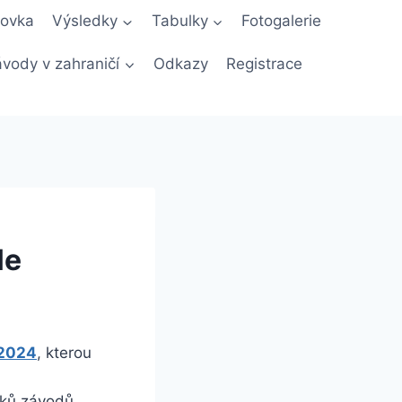
novka
Výsledky
Tabulky
Fotogalerie
vody v zahraničí
Odkazy
Registrace
le
-2024
, kterou
dků závodů