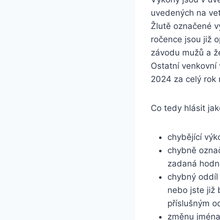
uvedených na ve
Žlutě označené v
ročence jsou již
závodu mužů a že
Ostatní venkovní
2024 za celý rok
Co tedy hlásit j
chybějící vý
chybně označ
zadaná hodno
chybný oddíl
nebo jste již
příslušným o
změnu jména 