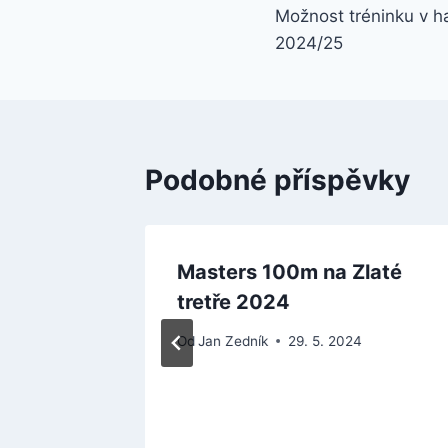
Možnost tréninku v h
pro
2024/25
příspěvek
Podobné příspěvky
Masters 100m na Zlaté
tretře 2024
024
Od
Jan Zedník
29. 5. 2024