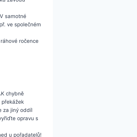
. V samotné
př. ve společném
dráhové ročence
 AK chybně
 překážek
za jiný oddíl
vyřiďte opravu s
ned u pořadatelů!