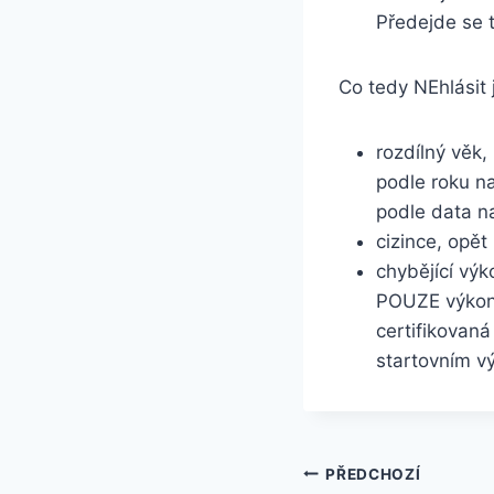
Předejde se 
Co tedy NEhlásit 
rozdílný věk,
podle roku na
podle data n
cizince, opě
chybějící vý
POUZE výkony 
certifikovaná
startovním vý
Navigace
PŘEDCHOZÍ