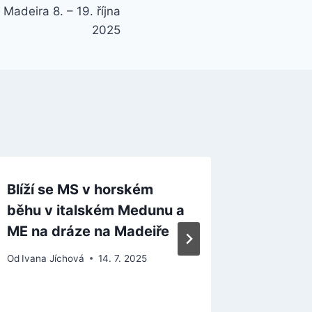
adeira 8. – 19. října
2025
Blíží se MS v horském
Výzva 
běhu v italském Medunu a
činnost
ME na dráze na Madeiře
během 
březnu
Od
Ivana Jíchová
14. 7. 2025
Od
Ivana J