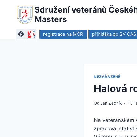
Přeskočit
Sdružení veteránů Českého
na
Masters
obsah
registrace na MČR
přihláška do SV ČAS
NEZAŘAZENÉ
Halová r
Od
Jan Zedník
11. 
Na veteránském 
zpracoval statis
Výkony jsou v uv