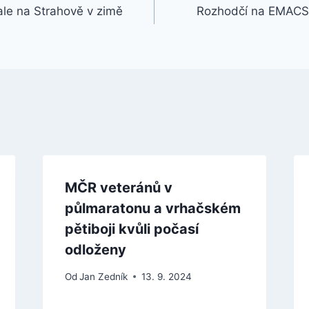
ale na Strahově v zimě
Rozhodčí na EMACS M
MČR veteránů v
půlmaratonu a vrhačském
pětiboji kvůli počasí
odloženy
Od
Jan Zedník
13. 9. 2024