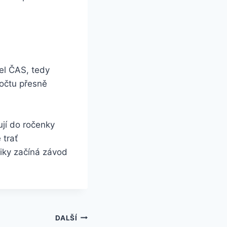
del ČAS, tedy
počtu přesně
jí do ročenky
 trať
tiky začíná závod
DALŠÍ