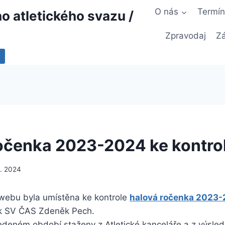
O nás
Termí
 atletického svazu /
Zpravodaj
Zá
očenka 2023-2024 ke kontro
11. 2024
webu byla umístěna ke kontrole
halová ročenka 2023
tik SV ČAS Zdeněk Pech.
edeném období staženy z Atletické kanceláře a z výsle