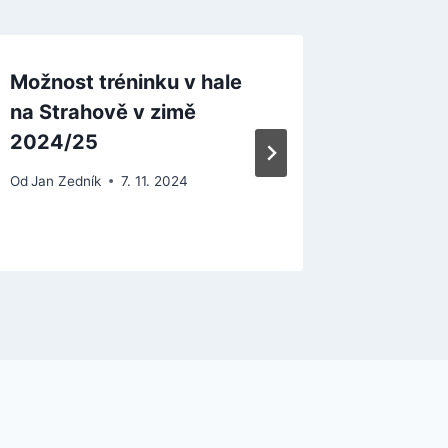
Možnost tréninku v hale
Veterán
na Strahově v zimě
65. Zlat
2024/25
Od
Jan Zed
Od
Jan Zedník
7. 11. 2024