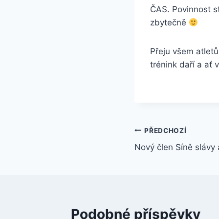
ČAS. Povinnost s
zbytečně
Přeju všem atletů
trénink daří a ať 
Navigace
PŘEDCHOZÍ
Nový člen Síně slávy
pro
příspěvek
Podobné příspěvky