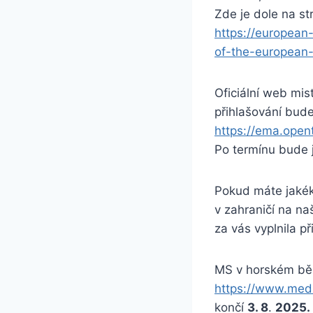
Zde je dole na st
https://european
of-the-european-
Oficiální web mis
přihlašování bude
https://ema.open
Po termínu bude j
Pokud máte jakék
v zahraničí na n
za vás vyplnila př
MS v horském běh
https://www.me
končí
3. 8
.
2025.