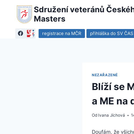
Přeskočit
Sdružení veteránů Českého
na
Masters
obsah
registrace na MČR
přihláška do SV ČAS
NEZAŘAZENÉ
Blíží se
a ME na 
Od
Ivana Jíchová
1
Doufám, že všich