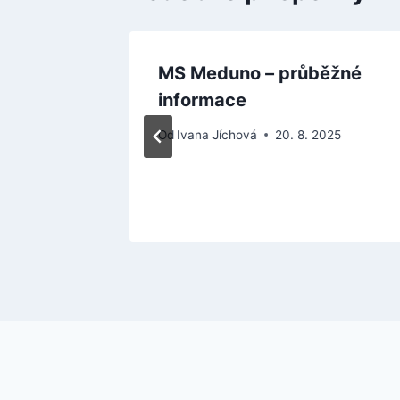
MS Meduno – průběžné
m běhu
informace
28. 6.
Od
Ivana Jíchová
20. 8. 2025
026