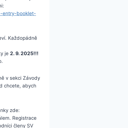
i:
-entry-booklet-
jeví. Každopádně
ky je
2. 9. 2025!!!
o.
ně v sekci Závody
ud chcete, abych
nky zde:
lem. Registrace
odníci členy SV