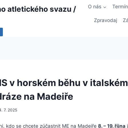
O nás
Termí
 atletického svazu /
Zpravodaj
Zá
 MS v horském běhu v italsk
dráze na Madeiře
4. 7. 2025
ni, kdo se chcete zúčastnit ME na Madeiře
8. – 19. října
j