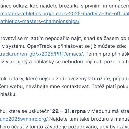
ránce odkaz, kde najdete brožurku s prvními informacem
-masters-athletics.org/emacs-2025-madeira-the-official
athletics-masters-championships/
trovství se mi zatím nepodařilo najít, snad se časem ob
 v systému OpenTrack a přihlašovat se již můžete zde:
track.run/en-gb/x/2025/PRT/emacs/
. Termín pro přihláš
iž vlak ujetý a přihlášky se nebudou přijímat, pozor na t
oli dotazy, které nejsou zodpovězeny v brožuře, případ
ašem webu, neváhejte mne kontaktovat. Totéž platí pok
ihlášku.
u, které se uskuteční
29. – 31. srpna
v Medunu má strá
duno2025wmmrc.org/
Najdete tam také brožuru s manuá
I pro účast v tomto závodě je požadováno, aby byli záv