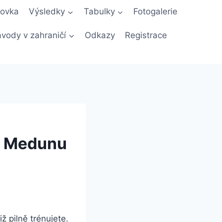
novka
Výsledky
Tabulky
Fotogalerie
vody v zahraničí
Odkazy
Registrace
ém Medunu
iž pilně trénujete.